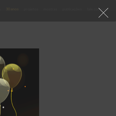
a
30 anos
projetos
mostras
publicações
fale conosco